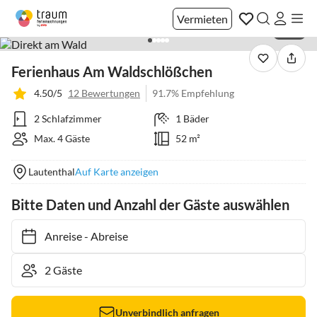
Vermieten
1 / 41
Ferienhaus Am Waldschlößchen
4.50/5
12 Bewertungen
91.7% Empfehlung
2 Schlafzimmer
1 Bäder
Max. 4 Gäste
52 m²
Lautenthal
Auf Karte anzeigen
Bitte Daten und Anzahl der Gäste auswählen
Anreise
-
Abreise
Unverbindlich anfragen