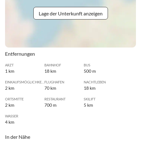
Lage der Unterkunft anzeigen
Entfernungen
ARZT
BAHNHOF
BUS
1 km
18 km
500 m
EINKAUFSMÖGLICHKEIT
FLUGHAFEN
NACHTLEBEN
2 km
70 km
18 km
ORTSMITTE
RESTAURANT
SKILIFT
2 km
700 m
5 km
WASSER
4 km
In der Nähe