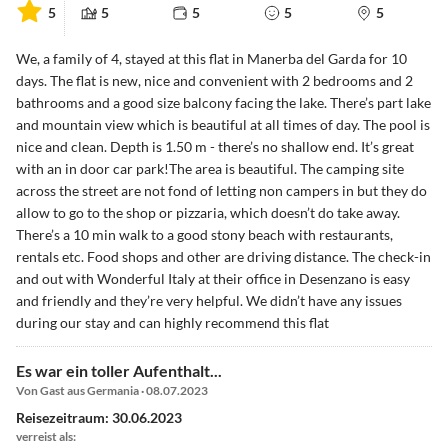
5
5
5
5
5
We, a family of 4, stayed at this flat in Manerba del Garda for 10
days. The flat is new, nice and convenient with 2 bedrooms and 2
bathrooms and a good size balcony facing the lake. There’s part lake
and mountain view which is beautiful at all times of day. The pool is
nice and clean. Depth is 1.50 m - there’s no shallow end. It’s great
with an in door car park!The area is beautiful. The camping site
across the street are not fond of letting non campers in but they do
allow to go to the shop or pizzaria, which doesn’t do take away.
There’s a 10 min walk to a good stony beach with restaurants,
rentals etc. Food shops and other are driving distance. The check-in
and out with Wonderful Italy at their office in Desenzano is easy
and friendly and they’re very helpful. We didn’t have any issues
during our stay and can highly recommend this flat
Es war ein toller Aufenthalt...
Von Gast aus Germania · 08.07.2023
Reisezeitraum: 30.06.2023
verreist als: