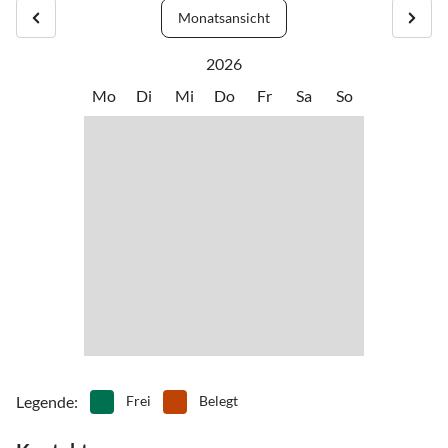
Monatsansicht
2026
Mo
Di
Mi
Do
Fr
Sa
So
Legende
:
Frei
Belegt