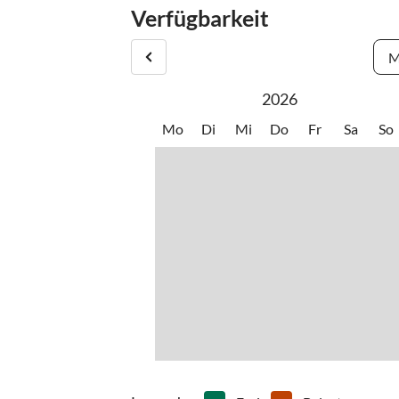
Verfügbarkeit
Anreise und private Buchung per Busunternehme
M
2026
Mo
Di
Mi
Do
Fr
Sa
So