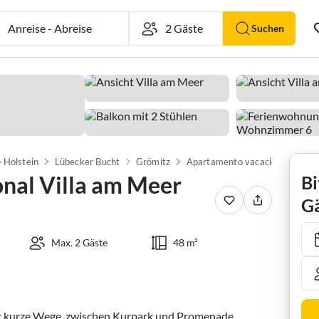
Anreise
-
Abreise
Suchen
-Holstein
Lübecker Bucht
Grömitz
Apartamento
nal Villa am Meer
Bi
Gä
Max. 2 Gäste
48 m²
für kurze Wege, zwischen Kurpark und Promenade, 