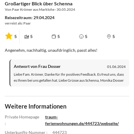
Großartiger Blick über Schenna
Von Paar Krömer aus Marklohe · 30.05.2024
Reisezeitraum: 29.04.2024
verreist als: Paar
5
5
5
5
5
Angenehm, nachhaltig, unaufdringlich, passt alles!
Antwort von Frau Dosser
01.06.2024
Liebe Fam. Krömer, Danke für Ihr positives Feedback. Es freut uns, dass
es Ihnen bei uns gefallen hat. Liebe Grüsse aus Schenna, Monika Dosser
Weitere Informationen
Private Homepage
traum-
:
ferienwohnungen.de/444723/webseite/
Unterkunfts-Nummer :
444723