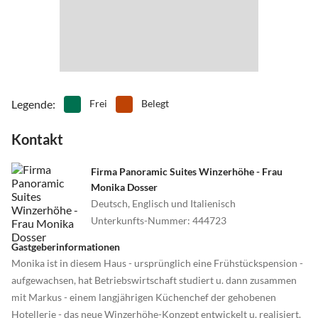
•
Tretbootfahren
•
Vögel beobachten
•
Wandern
•
Weinprobe
•
Wellness
Legende
:
Frei
Belegt
Kontakt
Firma Panoramic Suites Winzerhöhe - Frau
Monika Dosser
Deutsch, Englisch und Italienisch
Unterkunfts-Nummer
:
444723
Gastgeberinformationen
Monika ist in diesem Haus - ursprünglich eine Frühstückspension -
aufgewachsen, hat Betriebswirtschaft studiert u. dann zusammen
mit Markus - einem langjährigen Küchenchef der gehobenen
Hotellerie - das neue Winzerhöhe-Konzept entwickelt u. realisiert.