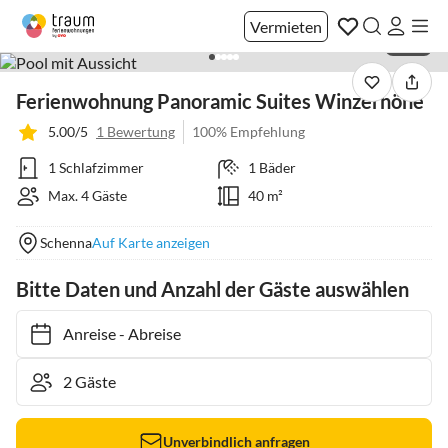
Vermieten
1 / 26
Ferienwohnung Panoramic Suites Winzerhöhe
5.00/5
1 Bewertung
100% Empfehlung
1 Schlafzimmer
1 Bäder
Max. 4 Gäste
40 m²
Schenna
Auf Karte anzeigen
Bitte Daten und Anzahl der Gäste auswählen
Anreise
-
Abreise
Unverbindlich anfragen