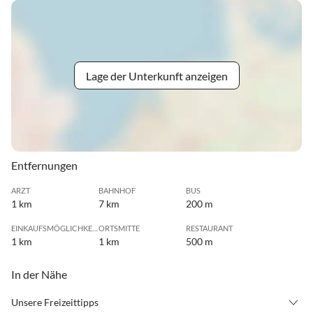
Lage der Unterkunft anzeigen
Entfernungen
ARZT
BAHNHOF
BUS
1 km
7 km
200 m
EINKAUFSMÖGLICHKEIT
ORTSMITTE
RESTAURANT
1 km
1 km
500 m
In der Nähe
Unsere Freizeittipps