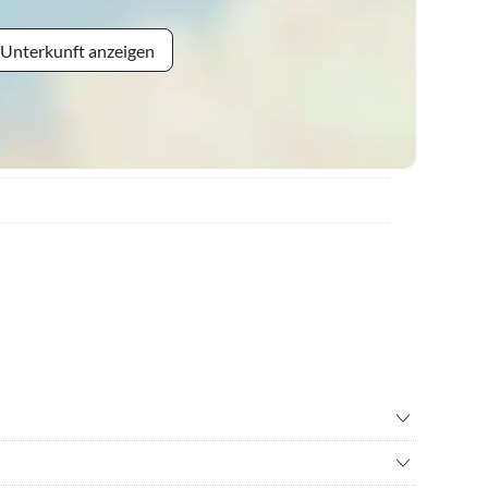
 Unterkunft anzeigen
adverleih
•
Geocaching
n
•
Nordic Walking