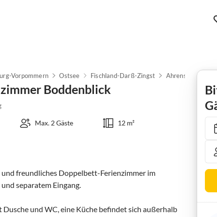
urg-Vorpommern
Ostsee
Fischland-Darß-Zingst
Ahrenshoop
tzimmer Boddenblick
Bi
Gä
g
Max. 2 Gäste
12 m²
s und freundliches Doppelbett-Ferienzimmer im 
 und separatem Eingang.

t Dusche und WC, eine Küche befindet sich außerhalb 