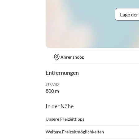
Lage der
Ahrenshoop
Entfernungen
STRAND
800 m
In der Nähe
Unsere Freizeittipps
•
Angeln
•
Fahrr
Weitere Freizeitmöglichkeiten
•
Inliner fahren
•
Jogge