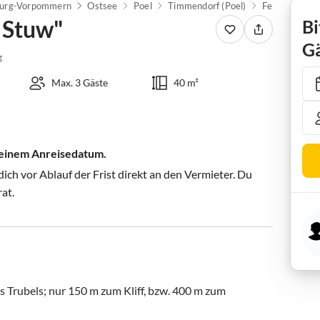
urg-Vorpommern
Ostsee
Poel
Timmendorf (Poel)
Ferienwohnun
 Stuw"
Bi
Gä
g
Max. 3 Gäste
40 m²
 deinem Anreisedatum.
ch vor Ablauf der Frist direkt an den Vermieter. Du
rat.
Trubels; nur 150 m zum Kliff, bzw. 400 m zum 