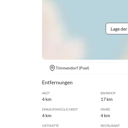
Lage der
Timmendorf (Poel)
Entfernungen
ARZT
BAHNHOF
4 km
17 km
EINKAUFSMÖGLICHKEIT
FÄHRE
4 km
4 km
ORTSMITTE
RESTAURANT