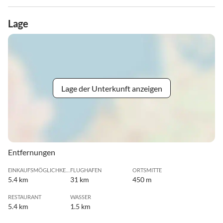
Lage
Lage der Unterkunft anzeigen
Entfernungen
EINKAUFSMÖGLICHKEIT
FLUGHAFEN
ORTSMITTE
5.4 km
31 km
450 m
RESTAURANT
WASSER
5.4 km
1.5 km