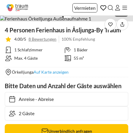
Vermieten
1 / 24
4 Personen Ferienhaus in Åsljunga-By Traum
4.00/5
8 Bewertungen
100% Empfehlung
1 Schlafzimmer
1 Bäder
Max. 4 Gäste
55 m²
Örkelljunga
Auf Karte anzeigen
Bitte Daten und Anzahl der Gäste auswählen
Anreise
-
Abreise
Unverbindlich anfragen