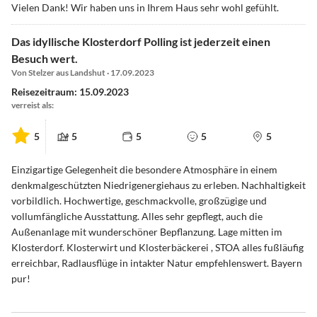
Vielen Dank! Wir haben uns in Ihrem Haus sehr wohl gefühlt.
Das idyllische Klosterdorf Polling ist jederzeit einen
Besuch wert.
Von Stelzer aus Landshut · 17.09.2023
Reisezeitraum: 15.09.2023
verreist als:
5
5
5
5
5
Einzigartige Gelegenheit die besondere Atmosphäre in einem
denkmalgeschützten Niedrigenergiehaus zu erleben. Nachhaltigkeit
vorbildlich. Hochwertige, geschmackvolle, großzügige und
vollumfängliche Ausstattung. Alles sehr gepflegt, auch die
Außenanlage mit wunderschöner Bepflanzung. Lage mitten im
Klosterdorf. Klosterwirt und Klosterbäckerei , STOA alles fußläufig
erreichbar, Radlausflüge in intakter Natur empfehlenswert. Bayern
pur!