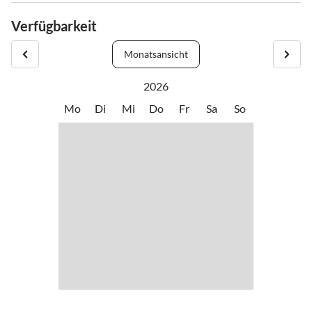
•
Mountainbiking
•
Museen
Landschaft des Pfaffenwinkels liegt das Klosterdorf Polling mit
Verfügbarkeit
•
Radfahren/ Cycling
•
Sehenswürdigkeiten
seiner zahlreichen Sehenswürdigkeiten.
•
Vögel beobachten
•
Wandern
Monatsansicht
2026
Mo
Di
Mi
Do
Fr
Sa
So