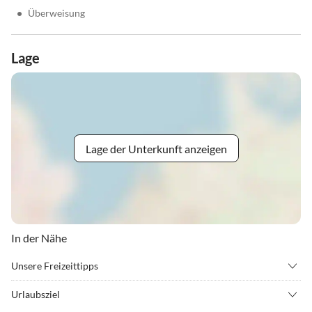
•
Überweisung
Lage
Lage der Unterkunft anzeigen
In der Nähe
Unsere Freizeittipps
•
Bergsteigen
•
Bergwandern
Urlaubsziel
•
Joggen
•
Kultur
Auf einer Höhe von 560m , ingebettet in der wunderschönen