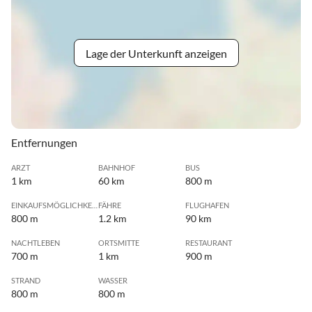
Lage der Unterkunft anzeigen
Entfernungen
ARZT
BAHNHOF
BUS
1 km
60 km
800 m
EINKAUFSMÖGLICHKEIT
FÄHRE
FLUGHAFEN
800 m
1.2 km
90 km
NACHTLEBEN
ORTSMITTE
RESTAURANT
700 m
1 km
900 m
STRAND
WASSER
800 m
800 m