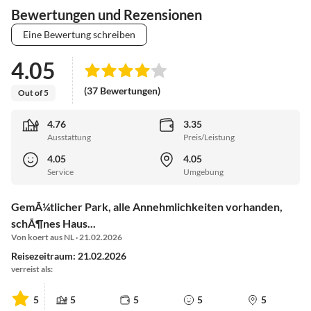
Bewertungen und Rezensionen
Eine Bewertung schreiben
4.05
(37 Bewertungen)
Out of 5
4.76
3.35
Ausstattung
Preis/Leistung
4.05
4.05
Service
Umgebung
GemÃ¼tlicher Park, alle Annehmlichkeiten vorhanden,
schÃ¶nes Haus...
Von koert aus NL · 21.02.2026
Reisezeitraum: 21.02.2026
verreist als:
5
5
5
5
5