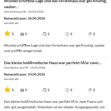
WunderschÃ¶ne Lage und das Ferienhaus war gerÃ¤umig,
sauber...
Von focke aus NL · 26.04.2026
Reisezeitraum: 26.04.2026
verreist als:
5
5
5
5
5
WunderschÃ¶ne Lage und das Ferienhaus war gerÃ¤umig, sauber
und schÃ¶n eingerichtet.
Das kleine hollÃ¤ndische Haus war perfekt fÃ¼r zwei...
Von becker aus FR · 14.04.2026
Reisezeitraum: 14.04.2026
verreist als:
5
5
5
5
5
Das kleine hollÃ¤ndische Haus war perfekt fÃ¼r zwei Paare und
sehr gut ausgestattet. Volendam ist ein idealer Ausgangspunkt, um