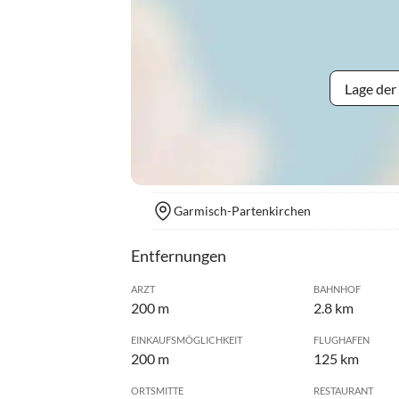
Lage der
Garmisch-Partenkirchen
Entfernungen
ARZT
BAHNHOF
200 m
2.8 km
EINKAUFSMÖGLICHKEIT
FLUGHAFEN
200 m
125 km
ORTSMITTE
RESTAURANT