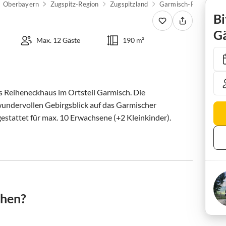
Oberbayern
Zugspitz-Region
Zugspitzland
Garmisch-Partenkirch
Bi
Gä
Max. 12 Gäste
190 m²
s Reiheneckhaus im Ortsteil Garmisch. Die 
undervollen Gebirgsblick auf das Garmischer 
stattet für max. 10 Erwachsene (+2 Kleinkinder). 
chen?