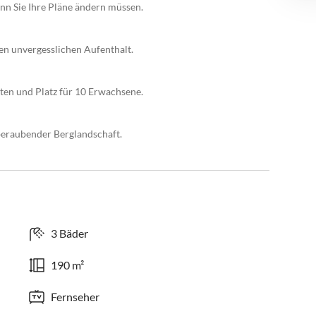
enn Sie Ihre Pläne ändern müssen.
nen unvergesslichen Aufenthalt.
iten und Platz für 10 Erwachsene.
beraubender Berglandschaft.
3 Bäder
190 m²
Fernseher