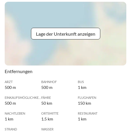
Lage der Unterkunft anzeigen
Entfernungen
ARZT
BAHNHOF
BUS
500 m
500 m
1 km
EINKAUFSMÖGLICHKEIT
FÄHRE
FLUGHAFEN
500 m
50 km
150 km
NACHTLEBEN
ORTSMITTE
RESTAURANT
1 km
1.5 km
1 km
STRAND
WASSER