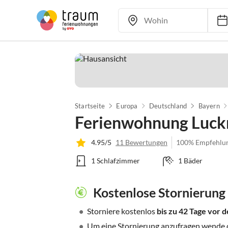
Startseite
Europa
Deutschland
Bayern
Ferienwohnung Luck
4.95/5
11 Bewertungen
100% Empfehlu
1 Schlafzimmer
1 Bäder
Kostenlose Stornierung
•
Storniere kostenlos
bis zu 42 Tage vor
•
Um eine Stornierung anzufragen wende di