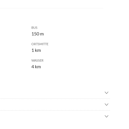
BUS
150 m
ORTSMITTE
1 km
WASSER
4 km
volleyball
•
Bergsteigen
ng
•
Casino
 zahlreichen Ausflugsziele und Sehenswürdigkeiten im
nisbad
•
Fahrradverleih
ad
•
Fussball
nfach nur in der Sonne entspannen und die Natur genießen –