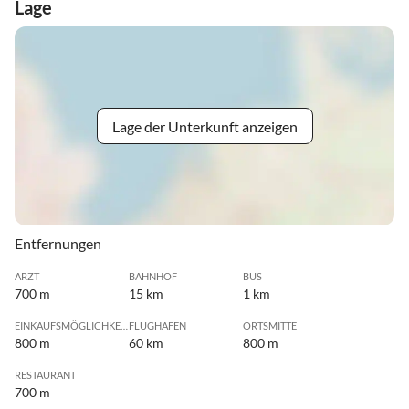
Lage
Lage der Unterkunft anzeigen
Entfernungen
ARZT
BAHNHOF
BUS
700 m
15 km
1 km
EINKAUFSMÖGLICHKEIT
FLUGHAFEN
ORTSMITTE
800 m
60 km
800 m
RESTAURANT
700 m