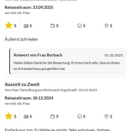
Reisezeitraum: 23.09.2025
verreist als: Paar
5
5
5
5
5
Äußerst zufrieden
Antwort von Frau Burbach
01.10.2025
Vielen lieben Dank für die Bewertung. Es freut mich sehr, dass es Ihnen
im Schwedenhaus gut gefallen hat.
Auszeit zu Zweit
Von Paar Täckelburg aus Wolnzach/Ingolstadt · 05.01.2025
Reisezeitraum: 30.12.2024
verreist als: Paar
5
5
5
5
5
Einfach nur top. Es fehlte an nichts. Sehr erholsam. Spitzen