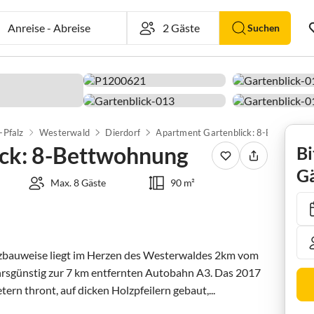
Anreise
-
Abreise
Suchen
-Pfalz
Westerwald
Dierdorf
Apartment Gartenblick: 8-Bettwohnung
ck: 8-Bettwohnung
Bi
Gä
Max. 8 Gäste
90 m²
zbauweise liegt im Herzen des Westerwaldes 2km vom 
hrsgünstig zur 7 km entfernten Autobahn A3. Das 2017 
ern thront, auf dicken Holzpfeilern gebaut,...