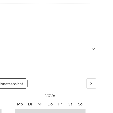
 von Dierdorf entfernt und 7 km von der Autobahn A3. Im
r“ folgen. Anreise ab 15.00 Uhr, Abreise bis 11.00 Uhr
onatsansicht
2026
Mo
Di
Mi
Do
Fr
Sa
So