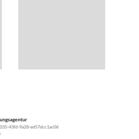
tungsagentur
035-43fd-9a28-ed57dcc1ac06
9