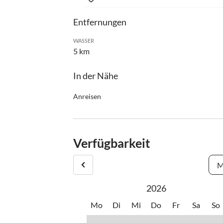
Entfernungen
WASSER
5 km
In der Nähe
Anreisen
Das Haus liegt im Stadtteil Brückrachdorf 2 km
Brückrachdorf den roten Schildern „Garten Ziegle
Verfügbarkeit
M
2026
Mo
Di
Mi
Do
Fr
Sa
So