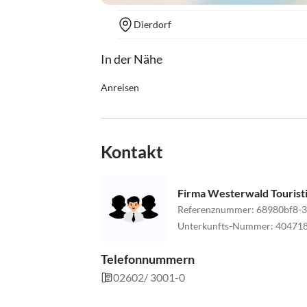
Dierdorf
In der Nähe
Anreisen
Der Ort Niederhofen liegt an der A3 (5 Min.)
Flughafen Köln oder Frankfurt ca. 1 Std.
ICE-Anschluss Montabaur ca. 30 Min.
Kontakt
Das Haus befindet sich im alten Ortskern.
Firma Westerwald Tourist
Referenznummer
:
68980bf8-3
Unterkunfts-Nummer
:
40471
Telefonnummern
02602/ 3001-0