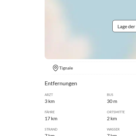
Lage der
Tignale
Entfernungen
ARZT
BUS
3 km
30 m
FÄHRE
ORTSMITTE
17 km
2 km
STRAND
WASSER
7 km
7 km