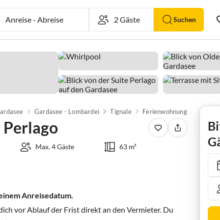
Anreise
-
Abreise
Suchen
ardasee
Gardasee - Lombardei
Tignale
Ferienwohnung Suite Perl
 Perlago
Bi
Gä
Max. 4 Gäste
63 m²
 deinem Anreisedatum.
ch vor Ablauf der Frist direkt an den Vermieter. Du