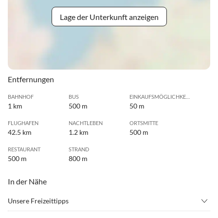
Lage der Unterkunft anzeigen
Entfernungen
BAHNHOF
BUS
EINKAUFSMÖGLICHKEIT
1 km
500 m
50 m
FLUGHAFEN
NACHTLEBEN
ORTSMITTE
42.5 km
1.2 km
500 m
RESTAURANT
STRAND
500 m
800 m
In der Nähe
Unsere Freizeittipps
•
Angeln
•
Delphine beobachten