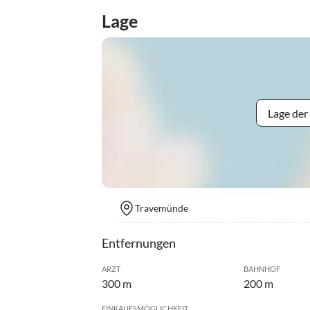
Lage
Lage der
Travemünde
Entfernungen
ARZT
BAHNHOF
300 m
200 m
EINKAUFSMÖGLICHKEIT