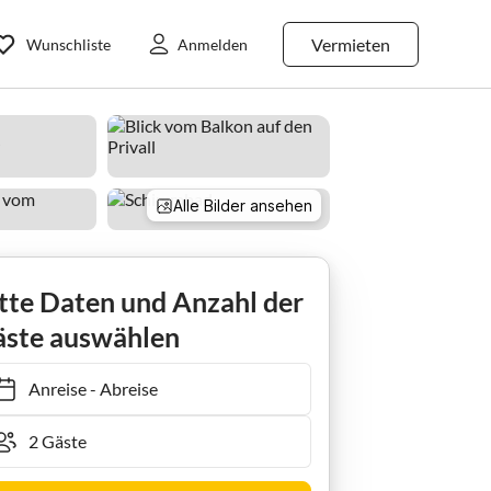
Vermieten
Wunschliste
Anmelden
Alle Bilder ansehen
Holiday apartment Maritim Passatblick 272a mit Schwimmbad
tte Daten und Anzahl der
ste auswählen
Anreise
-
Abreise