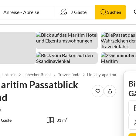
Anreise
-
Abreise
Suchen
-Holstein
Lübecker Bucht
Travemünde
aritim Passatblick
Bi
Gä
ad
g
 Gäste
31 m²