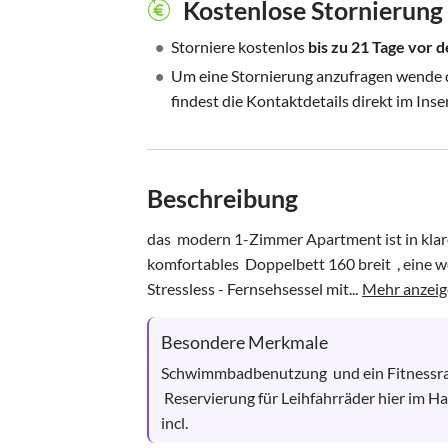
Kostenlose Stornierung
•
Storniere kostenlos
bis zu 21 Tage vor
•
Um eine Stornierung anzufragen wende di
findest die Kontaktdetails direkt im Inse
Beschreibung
das  modern 1-Zimmer Apartment ist in klare
komfortables  Doppelbett 160 breit  , eine w
Stressless - Fernsehsessel mit...
Mehr anzei
Besondere Merkmale
Schwimmbadbenutzung  und ein Fitnessraum
 Reservierung für Leihfahrräder hier im Haus ggf.  unter 04502-8805252. Tiefgaragenstellplatz 
incl.