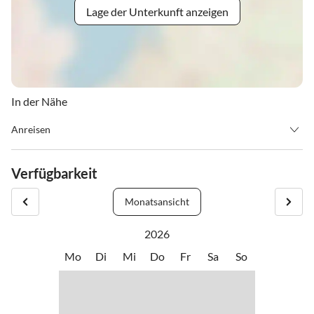
Lage der Unterkunft anzeigen
In der Nähe
Anreisen
Weg: Nach Mayrhofen fahren Sie die Straße geradeaus Richtung
Ginzling (Nicht Richtung FINKENBERG), überqueren Sie die
Verfügbarkeit
Brücke, Sie finden unser Haus mit der Hausnummer 590 auf der
linken Straßenseite.
Monatsansicht
Check out: 09.30 Uhr
2026
Mo
Di
Mi
Do
Fr
Sa
So