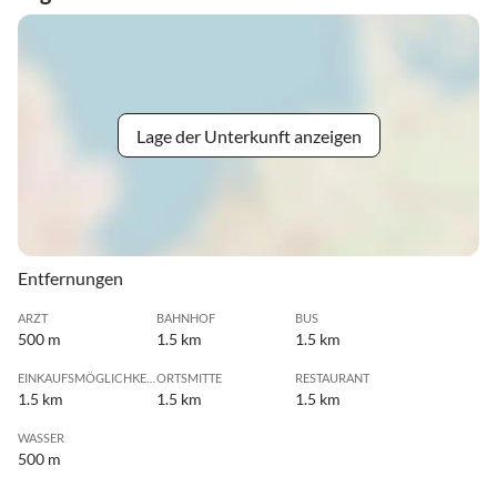
Lage der Unterkunft anzeigen
Entfernungen
ARZT
BAHNHOF
BUS
500 m
1.5 km
1.5 km
EINKAUFSMÖGLICHKEIT
ORTSMITTE
RESTAURANT
1.5 km
1.5 km
1.5 km
WASSER
500 m