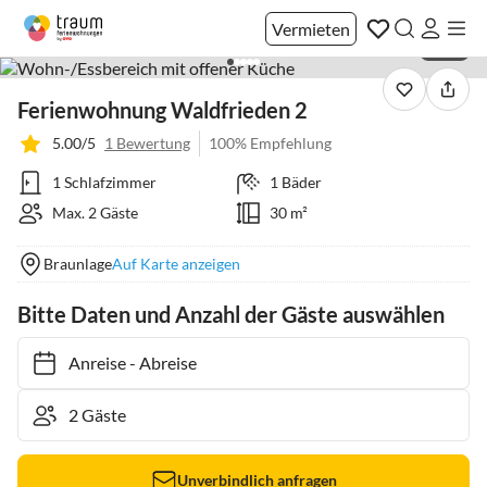
Vermieten
1 / 22
Ferienwohnung Waldfrieden 2
5.00/5
1 Bewertung
100% Empfehlung
1 Schlafzimmer
1 Bäder
Max. 2 Gäste
30 m²
Braunlage
Auf Karte anzeigen
Bitte Daten und Anzahl der Gäste auswählen
Anreise
-
Abreise
Unverbindlich anfragen