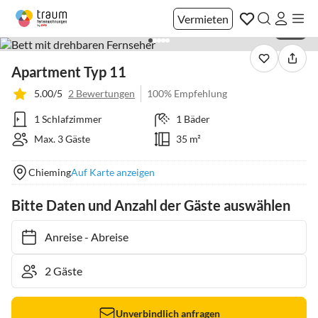
Vermieten
1 / 15
Apartment Typ 11
5.00/5
2 Bewertungen
100% Empfehlung
1 Schlafzimmer
1 Bäder
Max. 3 Gäste
35 m²
Chieming
Auf Karte anzeigen
Bitte Daten und Anzahl der Gäste auswählen
Anreise
-
Abreise
Unverbindlich anfragen