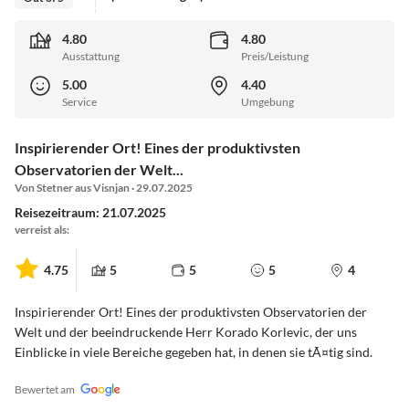
4.80
4.80
Ausstattung
Preis/Leistung
5.00
4.40
Service
Umgebung
Inspirierender Ort! Eines der produktivsten
Observatorien der Welt...
Von Stetner aus Visnjan · 29.07.2025
Reisezeitraum: 21.07.2025
verreist als:
4.75
5
5
5
4
Inspirierender Ort! Eines der produktivsten Observatorien der
Welt und der beeindruckende Herr Korado Korlevic, der uns
Einblicke in viele Bereiche gegeben hat, in denen sie tÃ¤tig sind.
Bewertet am