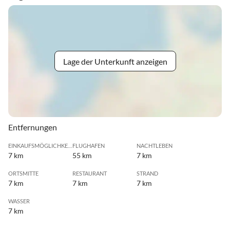
Lage der Unterkunft anzeigen
Entfernungen
EINKAUFSMÖGLICHKEIT
FLUGHAFEN
NACHTLEBEN
7 km
55 km
7 km
ORTSMITTE
RESTAURANT
STRAND
7 km
7 km
7 km
WASSER
7 km