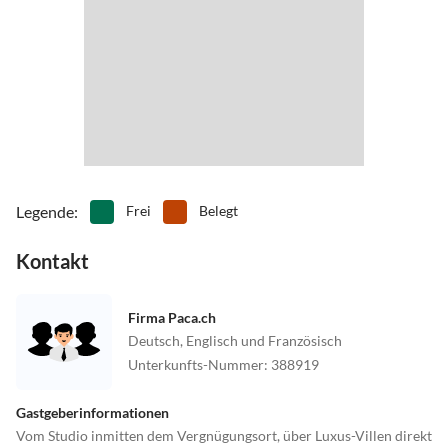
In der Nähe finden Sie eine Surfschule, einen Tennisplatz, einen
•
Spielplatz
•
Surfen
Golfplatz und vieles mehr.
•
Tanzen
•
Tauchen
•
Tennis
•
Theater
•
Tretbootfahren
•
Volleyball
•
Wandern
•
Wasserski
•
Windsurfen
•
Zoo
Legende
:
Frei
Belegt
Kontakt
Firma Paca.ch
Deutsch, Englisch und Französisch
Unterkunfts-Nummer
:
388919
Gastgeberinformationen
Vom Studio inmitten dem Vergnügungsort, über Luxus-Villen direkt