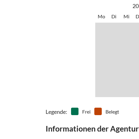
Geschäften und Eiscafés zum Flanieren ein. Auc
20
gelungen Urlaubstag ab. Dahme liegt im sonnenr
Sonnenstunden. Im Norden finden Sie die natur
Mo
Di
Mi
D
die Steilküste mit Vogelschutzbereichen. Auch 
viel Raum zur Bewegung. Auf dem Deich können 
zu müssen. Auch für Kinder und Junggebliebene gi
Skaterbahn, Kinderanimation, Kinderhafen, Stree
vieles mehr um die Freizeit zu füllen. Natürlich
Sie sehen, hier ist für jeden etwas dabei .
Legende
:
Frei
Belegt
Informationen der Agentur