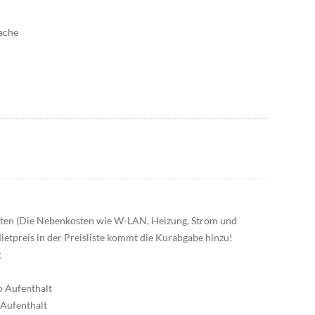
ache
osten (Die Nebenkosten wie W-LAN, Heizung, Strom und
ietpreis in der Preisliste kommt die Kurabgabe hinzu!
g
o Aufenthalt
 Aufenthalt