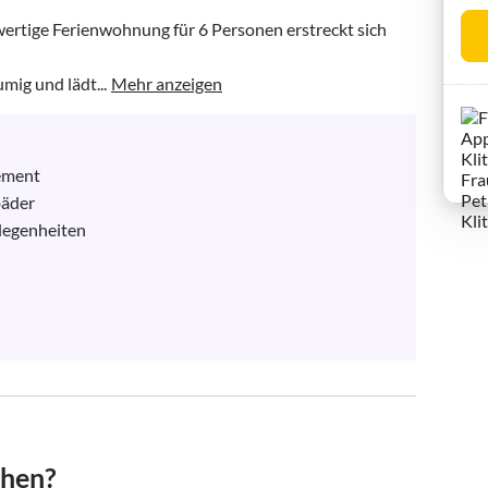
wertige Ferienwohnung für 6 Personen erstreckt sich 
mig und lädt...
Mehr anzeigen
ement

äder

legenheiten

chen?