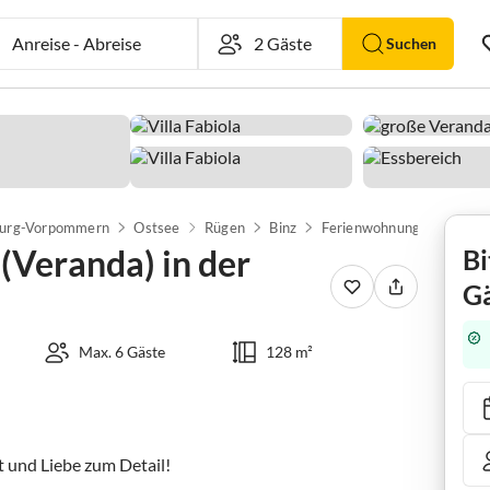
Anreise
-
Abreise
Suchen
urg-Vorpommern
Ostsee
Rügen
Binz
(Veranda) in der
Bi
Gä
Max. 6 Gäste
128 m²
nd Liebe zum Detail! 
