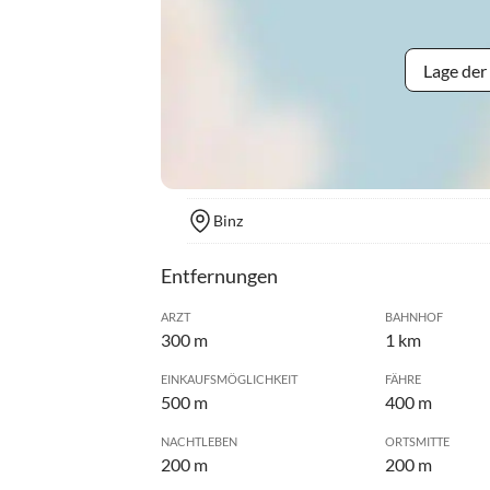
Lage der
Binz
Entfernungen
ARZT
BAHNHOF
300 m
1 km
EINKAUFSMÖGLICHKEIT
FÄHRE
500 m
400 m
NACHTLEBEN
ORTSMITTE
200 m
200 m