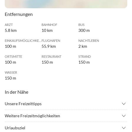
Entfernungen
ARZT
BAHNHOF
BUS
5.8 km
10 km
300 m
EINKAUFSMÖGLICHKEIT
FLUGHAFEN
NACHTLEBEN
100 m
55.9 km
2 km
ORTSMITTE
RESTAURANT
STRAND
100 m
150 m
150 m
WASSER
150 m
In der Nähe
Unsere Freizeittipps
•
Angeln
•
Badminton
Weitere Freizeitmöglichkeiten
•
Beachvolleyball
•
Fahrradverleih
Das Meeresaquarium befindet sich 100 Meter von unserem Haus
•
Fussball
•
Geocaching
Urlaubsziel