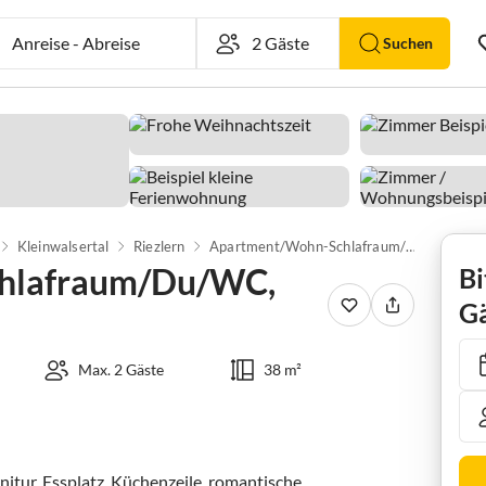
Anreise
-
Abreise
Suchen
Kleinwalsertal
Riezlern
Apartment/Wohn-Schlafraum/Du/WC, Nr. 16A
hlafraum/Du/WC,
Bi
Gä
Max. 2 Gäste
38 m²
tur, Essplatz, Küchenzeile, romantische 