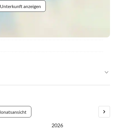
 Unterkunft anzeigen
ptstraße) in Richtung Kirche, davor Abzweigung rechts in die
s Richtung Kurpark in die Engelbert-Kessler Str. 13
iezlern gelegen.
onatsansicht
2026