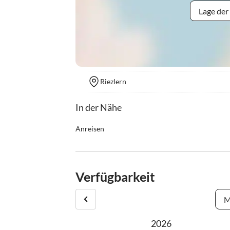
Lage der
Riezlern
In der Nähe
Anreisen
Wegbeschreibung: In Riezlern Walserstraße (Hau
Alte Schwendestraße, nach 150m Abzweigung link
Visuell ca. 100 m unterhalb der Dorfkirche von R
Verfügbarkeit
M
2026