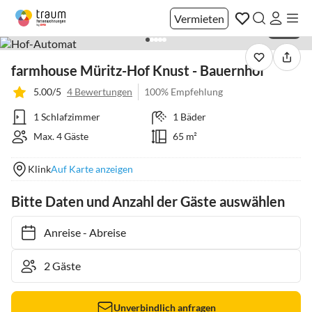
Vermieten
1 / 40
farmhouse Müritz-Hof Knust - Bauernhof
5.00/5
4 Bewertungen
100% Empfehlung
1 Schlafzimmer
1 Bäder
Max. 4 Gäste
65 m²
Klink
Auf Karte anzeigen
Bitte Daten und Anzahl der Gäste auswählen
Anreise
-
Abreise
Unverbindlich anfragen