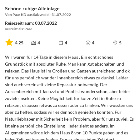
Schöne ruhige Alleinlage
Von Paar KD aus Salzwedel · 31.07.2022
Reisezeitraum: 03.07.2022
verreist als: Paar
4.25
4
4
4
5
Wir waren für 14 Tage in diesem Haus . Ein echt schönes
Grundstück mit absoluter Ruhe. Man kann gut abschalten und
relaxen. Das Haus ist im Großen und Ganzen ausreichend und ok -
für uns persönlich war der Innenbereich etwas zu dunkel. Leider
sind auch vereinzelt kleine Reparatur notwendig. Der
Aussenbereich mit Jacuzzi und Pool ist wunderschön, aber leider
zuviele Insekten. Keine Möglichkeit für kurze Zeit in Ruhe zu
relaxen , draussen etwas zu essen oder zu trinken. Wir wussten uns
aber zu helfen, sodass wir es dennoch genießen konnten. Für
Naturliebhaber mit Sicherheit kein Problem, aber für uns zuviel. Es
ist eine persönliche Einstellung - jeder sieht es anders. Im
Allgemeinen würde ich dem Haus 8 von 10 Punkte geben und es
jeder Zeit weiterempfehlen. Es war eine schöne Zeit dort.