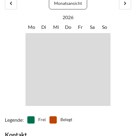
•
Rodeln
•
Rudern
Monatsansicht
Schlittschuh zu laufen und nach Einbruch der Dunkelheit den
•
Schlittschuhlaufen
•
Schwimmen
Abend nach einer Saunarunde am Kamin ausklingen zu lassen?
2026
•
Ski-Alpin
•
Ski-Langlauf
Mietet Euch für einige Zeit im Nalle-Hus ein, nah an den
•
Wandern
•
Zelten
Mo
Di
Mi
Do
Fr
Sa
So
Originalschauplätzen
Legende
:
Frei
Belegt
Kontakt