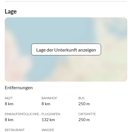
Lage
Lage der Unterkunft anzeigen
Entfernungen
ARZT
BAHNHOF
BUS
8 km
8 km
250 m
EINKAUFSMÖGLICHKEIT
FLUGHAFEN
ORTSMITTE
8 km
132 km
250 m
RESTAURANT
WASSER