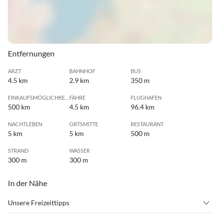
Entfernungen
ARZT
BAHNHOF
BUS
4.5 km
2.9 km
350 m
EINKAUFSMÖGLICHKEIT
FÄHRE
FLUGHAFEN
500 km
4.5 km
96.4 km
NACHTLEBEN
ORTSMITTE
RESTAURANT
5 km
5 km
500 m
STRAND
WASSER
300 m
300 m
In der Nähe
Unsere Freizeittipps
•
Angeln
•
Erlebnisbad