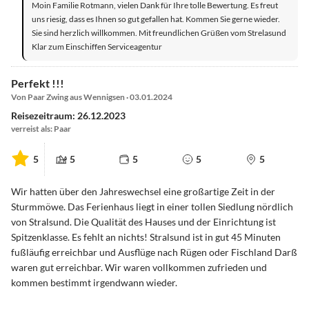
Moin Familie Rotmann, vielen Dank für Ihre tolle Bewertung. Es freut
uns riesig, dass es Ihnen so gut gefallen hat. Kommen Sie gerne wieder.
Sie sind herzlich willkommen. Mit freundlichen Grüßen vom Strelasund
Klar zum Einschiffen Serviceagentur
Perfekt !!!
Von Paar Zwing aus Wennigsen · 03.01.2024
Reisezeitraum: 26.12.2023
verreist als: Paar
5
5
5
5
5
Wir hatten über den Jahreswechsel eine großartige Zeit in der
Sturmmöwe. Das Ferienhaus liegt in einer tollen Siedlung nördlich
von Stralsund. Die Qualität des Hauses und der Einrichtung ist
Spitzenklasse. Es fehlt an nichts! Stralsund ist in gut 45 Minuten
fußläufig erreichbar und Ausflüge nach Rügen oder Fischland Darß
waren gut erreichbar. Wir waren vollkommen zufrieden und
kommen bestimmt irgendwann wieder.