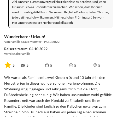
Ziel, unseren Gästen unvergessliche Erlebnisse zu bereiten, und jeden
Urlaub zu etwas Besonderem zu machen. Wie schön, dass Ihr euch
rundum wohl gefühlt habt. Gerne seid Ihr, liebe Barbara, lieber Thomas,
jederzeit herzlich willkommen. Mit herzlichen Frühlingsgrüßen vom
Hof Unterguggenberg Norbert und Elisabeth
Wunderbarer Urlaub!
Von Familie M aus Münster · 19.10.2022
Reisezeitraum: 04.10.2022
verreist als: Familie
5
5
5
5
5
Wir waren als Familie mit zwei Kindern (6 und 10 Jahre) in den
Herbstferien in dieser wunderschönen Ferienwohnung. Die
Wohnung ist gut gelegen und sehr gemütlich mit viel Holz,
Fußbodenheizung, sehr ruhig. Wir haben uns rundum wohl gefühlt.
Besonders nett war auch der Kontakt zu Elisabeth und ihrer
Familie. Die Kinder sind täglich zu den Kälbchen gegangen zum
Streicheln. Von Bruneck aus haben wir jeden Tag einen schönen