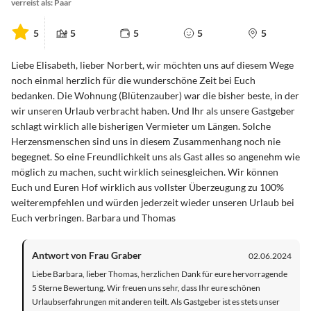
verreist als: Paar
5
5
5
5
5
Liebe Elisabeth, lieber Norbert, wir möchten uns auf diesem Wege
noch einmal herzlich für die wunderschöne Zeit bei Euch
bedanken. Die Wohnung (Blütenzauber) war die bisher beste, in der
wir unseren Urlaub verbracht haben. Und Ihr als unsere Gastgeber
schlagt wirklich alle bisherigen Vermieter um Längen. Solche
Herzensmenschen sind uns in diesem Zusammenhang noch nie
begegnet. So eine Freundlichkeit uns als Gast alles so angenehm wie
möglich zu machen, sucht wirklich seinesgleichen. Wir können
Euch und Euren Hof wirklich aus vollster Überzeugung zu 100%
weiterempfehlen und würden jederzeit wieder unseren Urlaub bei
Euch verbringen. Barbara und Thomas
Antwort von Frau Graber
02.06.2024
Liebe Barbara, lieber Thomas, herzlichen Dank für eure hervorragende
5 Sterne Bewertung. Wir freuen uns sehr, dass Ihr eure schönen
Urlaubserfahrungen mit anderen teilt. Als Gastgeber ist es stets unser