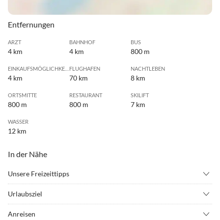
Entfernungen
ARZT
BAHNHOF
BUS
4 km
4 km
800 m
EINKAUFSMÖGLICHKEIT
FLUGHAFEN
NACHTLEBEN
4 km
70 km
8 km
ORTSMITTE
RESTAURANT
SKILIFT
800 m
800 m
7 km
WASSER
12 km
In der Nähe
Unsere Freizeittipps
•
Bergsteigen
•
Bergwandern
Urlaubsziel
•
Drachenfliegen
•
Erlebnisbad
Der Hof Unterguggenberg bietet ideale Möglichkeiten zum
•
Fahrradverleih
•
Fallschirm springen
Anreisen