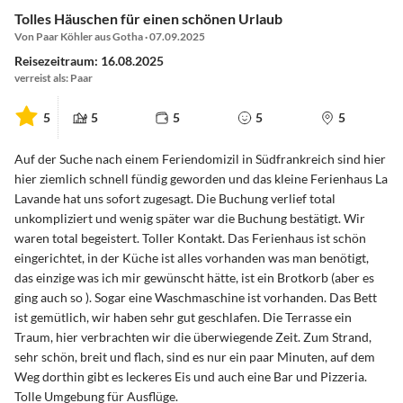
Tolles Häuschen für einen schönen Urlaub
Von Paar Köhler aus Gotha · 07.09.2025
Reisezeitraum: 16.08.2025
verreist als: Paar
5
5
5
5
5
Auf der Suche nach einem Feriendomizil in Südfrankreich sind hier
hier ziemlich schnell fündig geworden und das kleine Ferienhaus La
Lavande hat uns sofort zugesagt. Die Buchung verlief total
unkompliziert und wenig später war die Buchung bestätigt. Wir
waren total begeistert. Toller Kontakt. Das Ferienhaus ist schön
eingerichtet, in der Küche ist alles vorhanden was man benötigt,
das einzige was ich mir gewünscht hätte, ist ein Brotkorb (aber es
ging auch so ). Sogar eine Waschmaschine ist vorhanden. Das Bett
ist gemütlich, wir haben sehr gut geschlafen. Die Terrasse ein
Traum, hier verbrachten wir die überwiegende Zeit. Zum Strand,
sehr schön, breit und flach, sind es nur ein paar Minuten, auf dem
Weg dorthin gibt es leckeres Eis und auch eine Bar und Pizzeria.
Tolle Umgebung für Ausflüge.