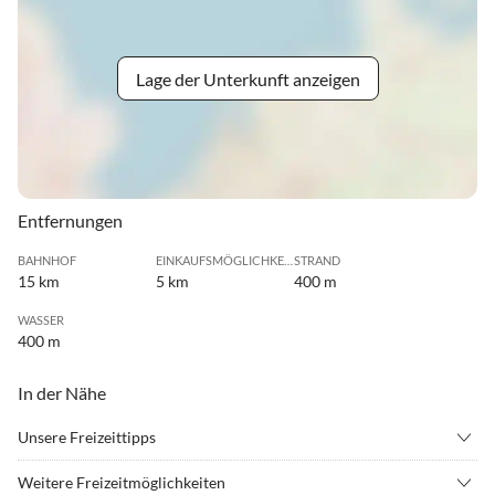
Lage der Unterkunft anzeigen
Entfernungen
BAHNHOF
EINKAUFSMÖGLICHKEIT
STRAND
15 km
5 km
400 m
WASSER
400 m
In der Nähe
Unsere Freizeittipps
•
Angeln
•
Joggen
Weitere Freizeitmöglichkeiten