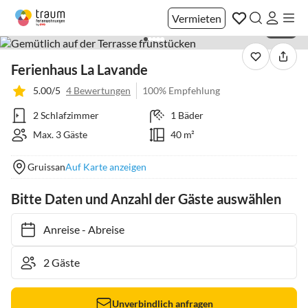
Vermieten
1 / 18
Ferienhaus La Lavande
5.00/5
4 Bewertungen
100% Empfehlung
2 Schlafzimmer
1 Bäder
Max. 3 Gäste
40 m²
Gruissan
Auf Karte anzeigen
Bitte Daten und Anzahl der Gäste auswählen
Anreise
-
Abreise
Unverbindlich anfragen