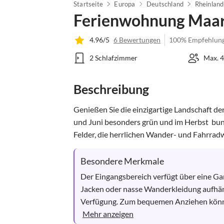
Startseite
Europa
Deutschland
Rheinland
Ferienwohnung Maar
4.96/5
6 Bewertungen
100% Empfehlun
2 Schlafzimmer
Max. 4
Beschreibung
Genießen Sie die einzigartige Landschaft der
und Juni besonders grün und im Herbst  bun
Felder, die herrlichen Wander- und Fahrradw
Besondere Merkmale
Der Eingangsbereich verfügt über eine Gar
Jacken oder nasse Wanderkleidung aufhän
Verfügung. Zum bequemen Anziehen können 
Mehr anzeigen