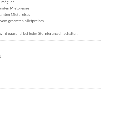
n möglich:
amten Mietpreises
samten Mietpreises
% vom gesamten Mietpreises
wird pauschal bei jeder Stornierung eingehalten.
g