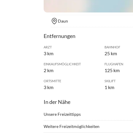
Daun
Entfernungen
ARZT
BAHNHOF
3 km
25 km
EINKAUFSMÖGLICHKEIT
FLUGHAFEN
2 km
125 km
ORTSMITTE
SKILIFT
3 km
1 km
In der Nähe
Unsere Freizeittipps
•
Angeln
•
Ballo
Weitere Freizeitmöglichkeiten
•
Bergwandern
•
Bowli