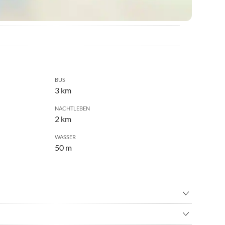
BUS
3 km
NACHTLEBEN
2 km
WASSER
50 m
nfahren
•
Beachvolleyball
ng
•
Drachenfliegen