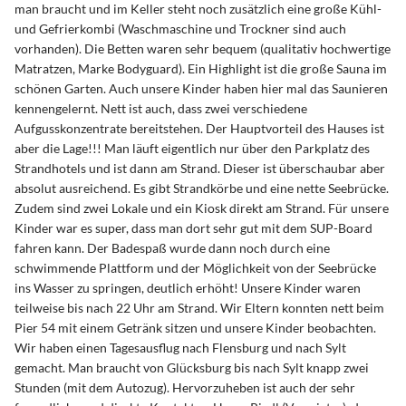
man braucht und im Keller steht noch zusätzlich eine große Kühl-
und Gefrierkombi (Waschmaschine und Trockner sind auch
vorhanden). Die Betten waren sehr bequem (qualitativ hochwertige
Matratzen, Marke Bodyguard). Ein Highlight ist die große Sauna im
schönen Garten. Auch unsere Kinder haben hier mal das Saunieren
kennengelernt. Nett ist auch, dass zwei verschiedene
Aufgusskonzentrate bereitstehen. Der Hauptvorteil des Hauses ist
aber die Lage!!! Man läuft eigentlich nur über den Parkplatz des
Strandhotels und ist dann am Strand. Dieser ist überschaubar aber
absolut ausreichend. Es gibt Strandkörbe und eine nette Seebrücke.
Zudem sind zwei Lokale und ein Kiosk direkt am Strand. Für unsere
Kinder war es super, dass man dort sehr gut mit dem SUP-Board
fahren kann. Der Badespaß wurde dann noch durch eine
schwimmende Plattform und der Möglichkeit von der Seebrücke
ins Wasser zu springen, deutlich erhöht! Unsere Kinder waren
teilweise bis nach 22 Uhr am Strand. Wir Eltern konnten nett beim
Pier 54 mit einem Getränk sitzen und unsere Kinder beobachten.
Wir haben einen Tagesausflug nach Flensburg und nach Sylt
gemacht. Man braucht von Glücksburg bis nach Sylt knapp zwei
Stunden (mit dem Autozug). Hervorzuheben ist auch der sehr