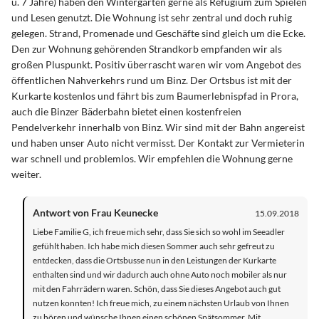
u. 7 Jahre) haben den Wintergarten gerne als Refugium zum Spielen
und Lesen genutzt. Die Wohnung ist sehr zentral und doch ruhig
gelegen. Strand, Promenade und Geschäfte sind gleich um die Ecke.
Den zur Wohnung gehörenden Strandkorb empfanden wir als
großen Pluspunkt. Positiv überrascht waren wir vom Angebot des
öffentlichen Nahverkehrs rund um Binz. Der Ortsbus ist mit der
Kurkarte kostenlos und fährt bis zum Baumerlebnispfad in Prora,
auch die Binzer Bäderbahn bietet einen kostenfreien
Pendelverkehr innerhalb von Binz. Wir sind mit der Bahn angereist
und haben unser Auto nicht vermisst. Der Kontakt zur Vermieterin
war schnell und problemlos. Wir empfehlen die Wohnung gerne
weiter.
Antwort von Frau Keunecke
15.09.2018
Liebe Familie G, ich freue mich sehr, dass Sie sich so wohl im Seeadler
gefühlt haben. Ich habe mich diesen Sommer auch sehr gefreut zu
entdecken, dass die Ortsbusse nun in den Leistungen der Kurkarte
enthalten sind und wir dadurch auch ohne Auto noch mobiler als nur
mit den Fahrrädern waren. Schön, dass Sie dieses Angebot auch gut
nutzen konnten! Ich freue mich, zu einem nächsten Urlaub von Ihnen
zu hören und wünsche Ihnen einen schönen Spätsommer. Mit