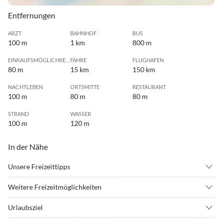
Entfernungen
ARZT
BAHNHOF
BUS
100 m
1 km
800 m
EINKAUFSMÖGLICHKEIT
FÄHRE
FLUGHAFEN
80 m
15 km
150 km
NACHTLEBEN
ORTSMITTE
RESTAURANT
100 m
80 m
80 m
STRAND
WASSER
100 m
120 m
In der Nähe
Unsere Freizeittipps
•
Angeln
•
Beachvolleyball
Weitere Freizeitmöglichkeiten
•
Casino
•
Erlebnisbad
Bitte nutzen Sie unsere ausführlichen Informationen auf der
•
Fahrradverleih
•
Fitness
Urlaubsziel
Homepage zu Freizeit und Wellness sowie Unternehmungen mit
•
Freizeitpark
•
Geocaching