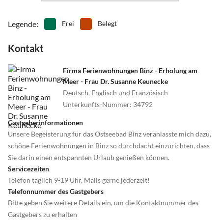
•
Wasserski
•
Wassersport
•
Weinprobe
•
Wellness
Legende
:
Frei
Belegt
•
Windsurfen
•
Zoo
Kontakt
Firma Ferienwohnungen Binz - Erholung am
Meer - Frau Dr. Susanne Keunecke
Deutsch, Englisch und Französisch
Unterkunfts-Nummer
:
34792
Gastgeberinformationen
Unsere Begeisterung für das Ostseebad Binz veranlasste mich dazu,
schöne Ferienwohnungen in Binz so durchdacht einzurichten, dass
Sie darin einen entspannten Urlaub genießen können.
Servicezeiten
Telefon täglich 9-19 Uhr, Mails gerne jederzeit!
Telefonnummer des Gastgebers
Bitte geben Sie weitere Details ein, um die Kontaktnummer des
Gastgebers zu erhalten