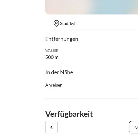
Stadtkyll
Entfernungen
WASSER
500 m
In der Nähe
Anreisen
Am Anreisetag sind Sie ab 15:00 - 18:00 Uhr in
Absprache möglich.
Verfügbarkeit
Am Abreisetag bitten wir Sie Ihr Apartment bis 1
M