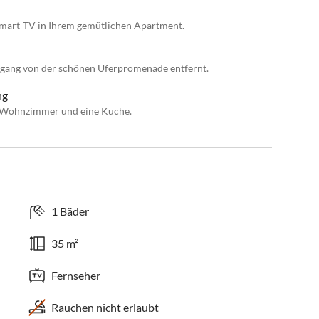
mart-TV in Ihrem gemütlichen Apartment.
ergang von der schönen Uferpromenade entfernt.
ng
s Wohnzimmer und eine Küche.
1 Bäder
35 m²
Fernseher
Rauchen nicht erlaubt