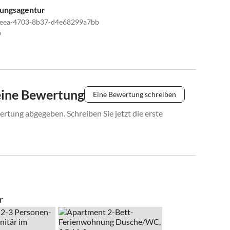
tungsagentur
7eea-4703-8b37-d4e68299a7bb
9
eine Bewertung
Eine Bewertung schreiben
rtung abgegeben. Schreiben Sie jetzt die erste
r