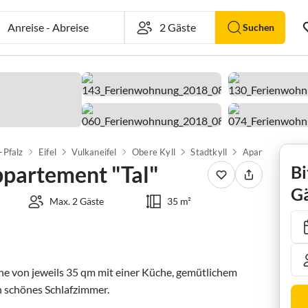
Anreise
-
Abreise
Suchen
-Pfalz
Eifel
Vulkaneifel
Obere Kyll
Stadtkyll
partement "Tal"
Bi
Gä
Max. 2 Gäste
35 m²
e von jeweils 35 qm mit einer Küche, gemütlichem 
schönes Schlafzimmer.
