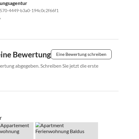
tungsagentur
570-4449-b3a0-194c0c2f66f1
6
eine Bewertung
Eine Bewertung schreiben
rtung abgegeben. Schreiben Sie jetzt die erste
r