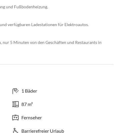
gang und Fußbodenheizung.
nd verfügbaren Ladestationen für Elektroautos.
h, nur 5 Minuten von den Geschäften und Restaurants in
1 Bäder
87 m²
Fernseher
Barrierefreier Urlaub