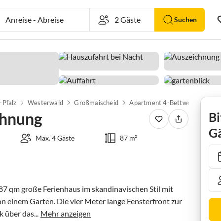
Anreise
-
Abreise
Suchen
-Pfalz
Westerwald
Großmaischeid
Apartment 4-Bettwohnung
ohnung
Bi
Gä
Max. 4 Gäste
87 m²
 87 qm große Ferienhaus im skandinavischen Stil mit 
n einem Garten. Die vier Meter lange Fensterfront zur 
 über das...
Mehr anzeigen