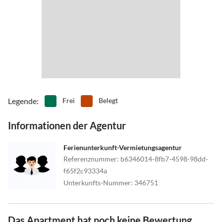
Legende
:
Frei
Belegt
Informationen der Agentur
Ferienunterkunft-Vermietungsagentur
Referenznummer
:
b6346014-8fb7-4598-98dd-
f65f2c93334a
Unterkunfts-Nummer
:
346751
Das Apartment hat noch keine Bewertung