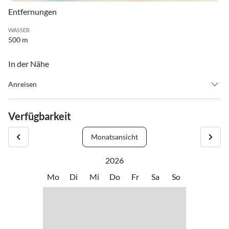
Entfernungen
WASSER
500 m
In der Nähe
Anreisen
Die Anreise ist nach Absprache mit dem Vermieter jederzeit
möglich.
Verfügbarkeit
Monatsansicht
2026
Mo
Di
Mi
Do
Fr
Sa
So