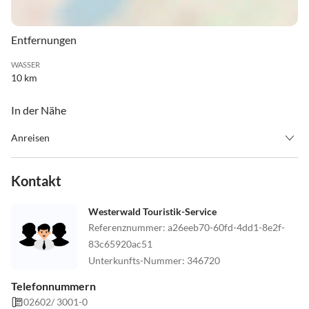
Entfernungen
WASSER
10 km
In der Nähe
Anreisen
Aus Richtung Süden kommend von der A3
Ab Ortseingang 3. Straße links
Kontakt
Aus Richtung Norden kommend von der A565
Ab Ortseingang 3. Straße rechts
Westerwald Touristik-Service
Referenznummer
:
a26eeb70-60fd-4dd1-8e2f-
Check in ab 15:00 Uhr bzw. nach Vereinbarung
83c65920ac51
Unterkunfts-Nummer
:
346720
Check out 10:00 Uhr bzw. nach Vereinbarung
Telefonnummern
02602/ 3001-0