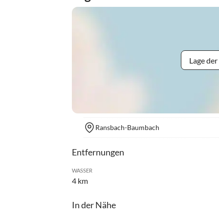
Lage der
Ransbach-Baumbach
Entfernungen
WASSER
4 km
In der Nähe