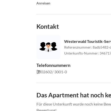
Anreisen
Beim Check-in müssen Sie einen Lichtbildausweis
bezahlt werden.
Kontakt
Sonderwünsche unterliegen der Verfügbarkeit un
Bitte teilen Sie der Unterkunft Ferienwohnung Ba
Eine Anzahlung per Überweisung ist vor der Anre
Westerwald Touristik-Ser
Referenznummer
:
8adb5482-
Unterkunfts-Nummer
:
34671
Telefonnummern
02602/ 3001-0
Das Apartment hat noch k
Für diese Unterkunft wurde noch keine Bewe
Bewertung!