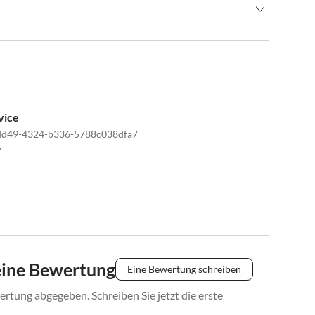
 vorlegen. Vor Ort kann nur bar und nicht mit EC Karte
d sind gegebenenfalls mit einem Aufpreis verbunden.
ldus Ihre voraussichtliche Ankunftszeit im Voraus mit.
ise erforderlich.
vice
dd49-4324-b336-5788c038dfa7
7
eine Bewertung
Eine Bewertung schreiben
rtung abgegeben. Schreiben Sie jetzt die erste