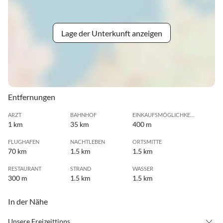
Lage der Unterkunft anzeigen
Entfernungen
ARZT
BAHNHOF
EINKAUFSMÖGLICHKEIT
1 km
35 km
400 m
FLUGHAFEN
NACHTLEBEN
ORTSMITTE
70 km
1.5 km
1.5 km
RESTAURANT
STRAND
WASSER
300 m
1.5 km
1.5 km
In der Nähe
Unsere Freizeittipps