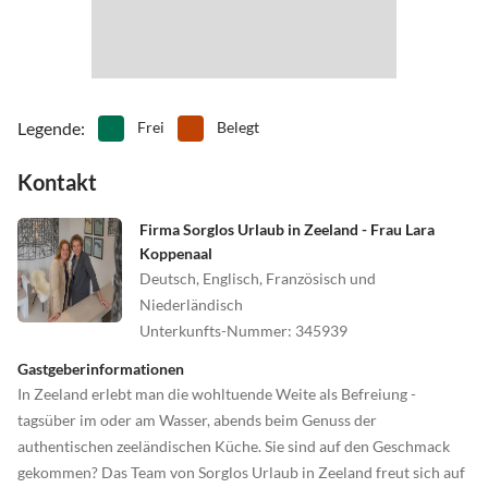
•
Tennis
•
Vögel beobachten
•
Wakeboarden
•
Wandern
•
Wasserski
•
Wassersport
•
Wellness
•
Windsurfen
Legende
:
Frei
Belegt
Kontakt
Firma Sorglos Urlaub in Zeeland - Frau Lara
Koppenaal
Deutsch, Englisch, Französisch und
Niederländisch
Unterkunfts-Nummer
:
345939
Gastgeberinformationen
In Zeeland erlebt man die wohltuende Weite als Befreiung -
tagsüber im oder am Wasser, abends beim Genuss der
authentischen zeeländischen Küche. Sie sind auf den Geschmack
gekommen? Das Team von Sorglos Urlaub in Zeeland freut sich auf