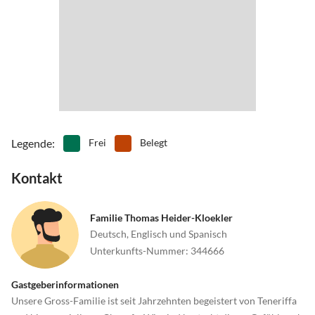
•
Tennis
•
Tischtennis
•
Wakeboarden
•
Wale beobachten
•
Wandern
•
Wasserski
•
Wassersport
•
Weinprobe
•
Windsurfen
•
Zoo
Legende
:
Frei
Belegt
Kontakt
Familie Thomas Heider-Kloekler
Deutsch, Englisch und Spanisch
Unterkunfts-Nummer
:
344666
Gastgeberinformationen
Unsere Gross-Familie ist seit Jahrzehnten begeistert von Teneriffa