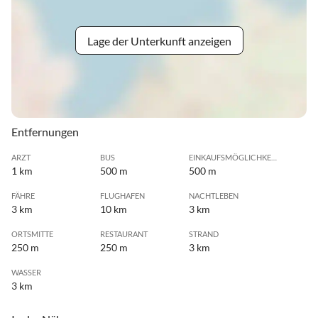
Lage der Unterkunft anzeigen
Entfernungen
ARZT
BUS
EINKAUFSMÖGLICHKEIT
1 km
500 m
500 m
FÄHRE
FLUGHAFEN
NACHTLEBEN
3 km
10 km
3 km
ORTSMITTE
RESTAURANT
STRAND
250 m
250 m
3 km
WASSER
3 km