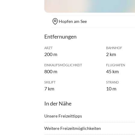
Hopfen am See
Entfernungen
ARZT
BAHNHOF
200 m
2 km
EINKAUFSMÖGLICHKEIT
FLUGHAFEN
800 m
45 km
SKILIFT
STRAND
7 km
10 m
In der Nähe
Unsere Freizeittipps
•
Angeln
•
Ballo
Weitere Freizeitmöglichkeiten
•
Bergwandern
•
Drach