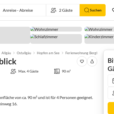
Anreise
-
Abreise
Suchen
Allgäu
Ostallgäu
Hopfen am See
Ferienwohnung Bergblick
blick
Bi
Gä
Max. 4 Gäste
90 m²
äche von ca. 90 m² und ist für 4 Personen geeignet. 
inweg 16.
