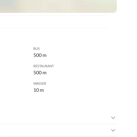
BUS
500 m
RESTAURANT
500 m
WASSER
10 m
nfahren
•
Bergsteigen
enfliegen
•
Fahrradverleih