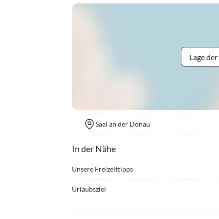
Lage der
Saal an der Donau
In der Nähe
Unsere Freizeittipps
•
Angeln
•
Berg
Urlaubsziel
•
Freibad
•
Golf
Am Ausläufer des Altmühltals , hier wo Donau und
•
Hallenbad
•
Hochs
Hoch über der kleinen Stadt Kelheim (2km entfer