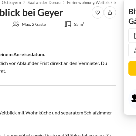
Ostbayern
Saal an der Donau
Ferienwohnung Weitblick bei Geyer
lick bei Geyer
Bi
Gä
Max. 2 Gäste
55 m²
 deinem Anreisedatum.
ch vor Ablauf der Frist direkt an den Vermieter. Du
rat.
Weitblick mit Wohnküche und separatem Schlafzimmer 
n- Loungmöbel sowie Tisch und Stühle stehen ganz für 