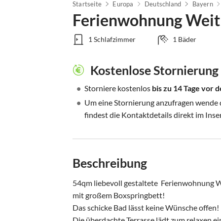
Startseite
Europa
Deutschland
Bayern
Ferienwohnung Weitb
1 Schlafzimmer
1 Bäder
Kostenlose Stornierung
•
Storniere kostenlos
bis zu 14 Tage vor
•
Um eine Stornierung anzufragen wende di
findest die Kontaktdetails direkt im Inse
Beschreibung
54qm liebevoll gestaltete  Ferienwohnung 
mit großem Boxspringbett!

Das schicke Bad lässt keine Wünsche offen!

Die überdachte Terrasse lädt zum relaxen ei