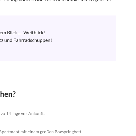
lick ..... Weitblick!

latz und Fahrradschuppen!

chen?
 zu 14 Tage vor Ankunft.
 Apartment mit einem großen Boxspringbett.