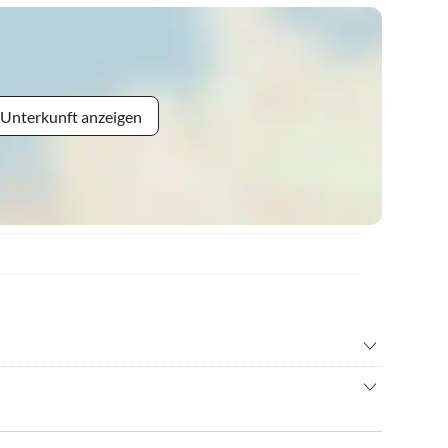
 Unterkunft anzeigen
wandern
•
Erlebnisbad
•
Grillen
 Altmühltal sich trennen gibt es viel zu erleben!
eilgarten
•
Inliner fahren
nt)steht auf dem Michelsberg die Befreiungshalle!